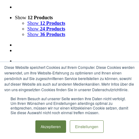
Show
12 Products
Show
12 Products
Show
24 Products
Show
36 Products
Diese Website speichert Cookies auf Ihrem Computer. Diese Cookies werden
Radwegmeter Wellingholzhausen
verwendet, um Ihre Website-Erfahrung zu optimieren und Ihnen einen
persönlich auf Sie zugeschnittenen Service bereitstellen zu können, sowohl
auf dieser Website als auch auf anderen Medienkanälen. Mehr Infos über die
ab
€
100,00
von uns eingesetzten Cookies finden Sie in unserer Datenschutzrichtlinie.
Ausführung wählen
Details
Bei Ihrem Besuch auf unserer Seite werden Ihre Daten nicht verfolgt.
Um Ihren Wünschen und Einstellungen allerdings optimal zu
Copyright 2017-2020 Radweg Allendorfer Straße e.V. |
Impressum
|
entsprechen, müssen wir nur einen klitzekleinen Cookie setzen, damit
Datenschutz
|
Haftungsausschluss
Sie diese Auswahl nicht noch einmal treffen müssen.
Rss
Akzeptieren
Einstellungen