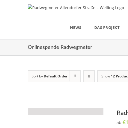
Skip
to
content
NEWS
DAS PROJEKT
Onlinespende Radwegmeter
Sort by
Default Order
Show
12 Produc
Rad
€
ab