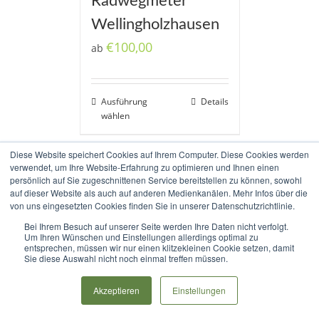
Radwegmeter
Wellingholzhausen
€
100,00
ab
Ausführung
Details
wählen
Diese Website speichert Cookies auf Ihrem Computer. Diese Cookies werden
verwendet, um Ihre Website-Erfahrung zu optimieren und Ihnen einen
persönlich auf Sie zugeschnittenen Service bereitstellen zu können, sowohl
auf dieser Website als auch auf anderen Medienkanälen. Mehr Infos über die
von uns eingesetzten Cookies finden Sie in unserer Datenschutzrichtlinie.
Bei Ihrem Besuch auf unserer Seite werden Ihre Daten nicht verfolgt.
Copyright 2017-2020 Radweg Allendorfer Straße e.V. |
Impressum
|
Um Ihren Wünschen und Einstellungen allerdings optimal zu
entsprechen, müssen wir nur einen klitzekleinen Cookie setzen, damit
Datenschutz
|
Haftungsausschluss
Sie diese Auswahl nicht noch einmal treffen müssen.
Rss
Akzeptieren
Einstellungen