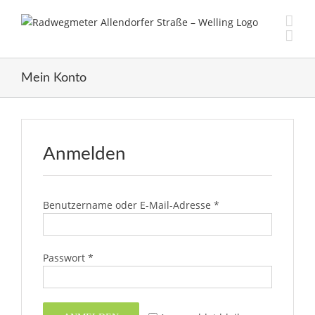
Skip
to
content
Mein Konto
Anmelden
erforderlich
Benutzername oder E-Mail-Adresse
*
erforderlich
Passwort
*